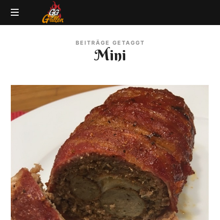
GG-
Grillblog
Grillen
BEITRÄGE GETAGGT
|
Mini
Rezepte
|
Produkttests
|
BBQ
Lexikon