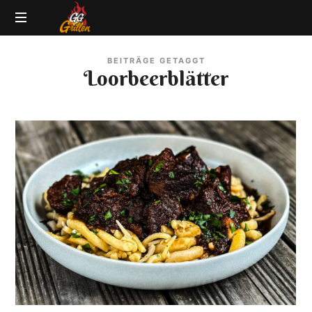
GG-
Grillblog
Grillen
BEITRÄGE GETAGGT
|
Loorbeerblätter
Rezepte
|
Produkttests
|
BBQ
Lexikon