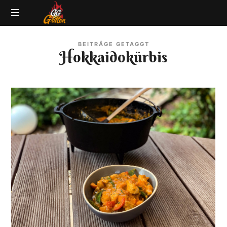
GG-
Grillblog
Grillen
BEITRÄGE GETAGGT
|
Hokkaidokürbis
Rezepte
|
Produkttests
|
BBQ
Lexikon