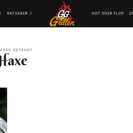
GG-
RATGEBER
HOT ODER FLOP
O
Grillen
GRILLBLOG
TRÄGE GETAGGT
Haxe
|
REZEPTE
|