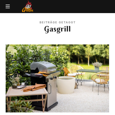
GG-
Grillblog
Grillen
BEITRÄGE GETAGGT
|
Gasgrill
Rezepte
|
Produkttests
|
BBQ
Lexikon