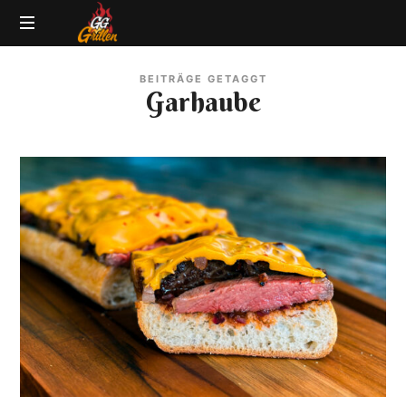
GG-
Grillblog
Grillen
BEITRÄGE GETAGGT
|
Garhaube
Rezepte
|
Produkttests
|
BBQ
Lexikon