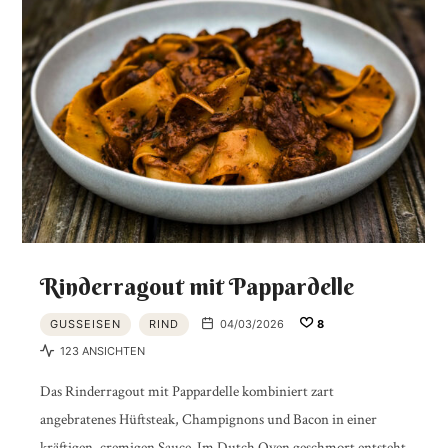
Rinderragout mit Pappardelle
GUSSEISEN
RIND
04/03/2026
8
123 ANSICHTEN
Das Rinderragout mit Pappardelle kombiniert zart
angebratenes Hüftsteak, Champignons und Bacon in einer
kräftigen, cremigen Sauce. Im Dutch Oven geschmort entsteht