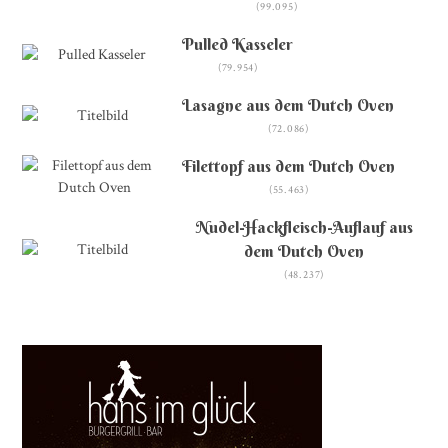
(99.095)
Pulled Kasseler
(79.954)
Lasagne aus dem Dutch Oven
(72.086)
Filettopf aus dem Dutch Oven
(55.463)
Nudel-Hackfleisch-Auflauf aus
dem Dutch Oven
(48.237)