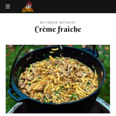
GG-
Grillblog
Grillen
BEITRÄGE GETAGGT
|
Crème fraîche
Rezepte
|
Produkttests
|
BBQ
Lexikon