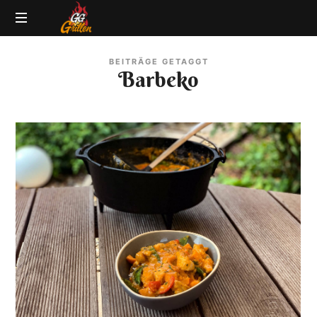
GG-
Grillblog
Grillen
BEITRÄGE GETAGGT
|
Barbeko
Rezepte
|
Produkttests
|
BBQ
Lexikon