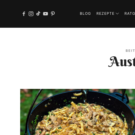
BLOG
REZEPTE
RAT
BEI
Aust