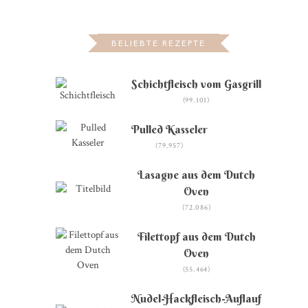
BELIEBTE REZEPTE
Schichtfleisch vom Gasgrill
(99.101)
Pulled Kasseler
(79.957)
Lasagne aus dem Dutch
Oven
(72.086)
Filettopf aus dem Dutch
Oven
(55.464)
Nudel-Hackfleisch-Auflauf