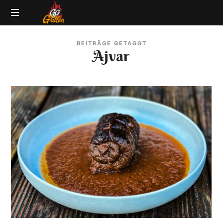
GG-
Grillblog
Grillen
BEITRÄGE GETAGGT
|
Ajvar
Rezepte
|
Produkttests
|
BBQ
Lexikon