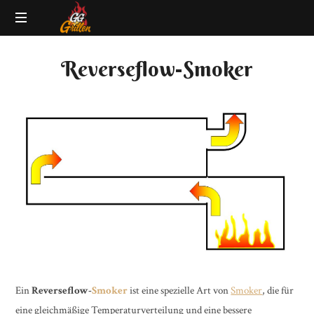
GG-
Grillblog
Grillen
Reverseflow-Smoker
|
Rezepte
|
Produkttests
|
BBQ
Lexikon
Ein
Reverseflow-
Smoker
ist eine spezielle Art von
Smoker
, die für
eine gleichmäßige Temperaturverteilung und eine bessere